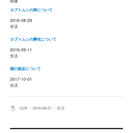
関連
t
共
t
有
e
す
カブトムシの卵について
r
る
で
に
共
は
2016-08-29
有
ク
生活
(
リ
新
ッ
し
ク
い
し
カブトムシの孵化について
ウ
て
ィ
く
ン
だ
2016-09-11
ド
さ
ウ
い
生活
で
(
開
新
き
し
猫の脱走について
ま
い
す
ウ
)
ィ
2017-10-01
ン
ド
生活
ウ
で
開
き
ま
す
投
投
カ
OJA
2016-08-21
生活
)
稿
稿
テ
者
日:
ゴ
リ
ー