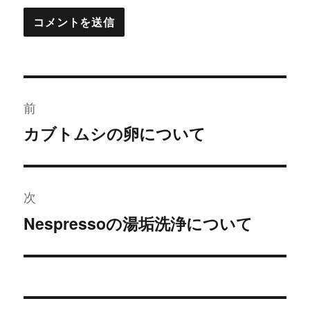
投
前
稿
カブトムシの卵について
過
ナ
去
の
ビ
投
次
ゲ
稿:
Nespressoの湯垢洗浄について
次
ー
の
投
シ
稿:
ョ