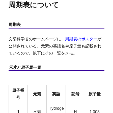
周期表について
ー
周期表
文部科学省のホームページに、
周期表のポスター
が
公開されている。元素の英語名や原子量も記載され
ているので、以下にその一覧をメモ。
元素と原子量一覧
原子番
元素
英語
記号
原子量
号
Hydroge
1
水素
H
1.008