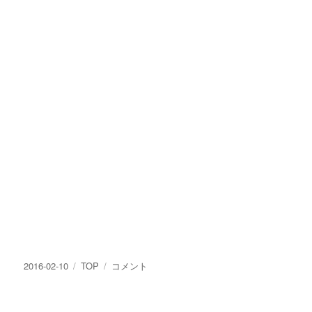
投
カ
TOP
2016-02-10
TOP
コメント
稿
テ
-
日:
ゴ
Contents-
リ
に