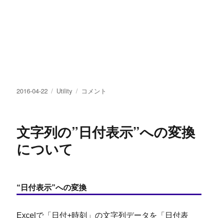
投
カ
圧
2016-04-22
Utility
コメント
稿
テ
力
日:
ゴ
の
リ
単
文字列の”日付表示”への変換
ー
位
換
について
算
に
つ
い
“日付表示”への変換
て
に
Excelで「日付+時刻」の文字列データを「日付表