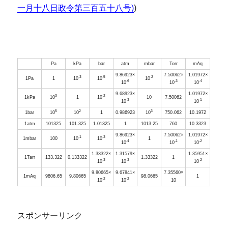
一月十八日政令第三百五十八号)
)
Pa
kPa
bar
atm
mbar
Torr
mAq
9.86923×
7.50062×
1.01972×
-3
-5
-2
1Pa
1
10
10
10
-6
-3
-4
10
10
10
9.68923×
1.01972×
3
-2
1kPa
10
1
10
10
7.50062
-3
-1
10
10
5
2
3
1bar
10
10
1
0.986923
10
750.062
10.1972
1atm
101325
101.325
1.01325
1
1013.25
760
10.3323
9.86923×
7.50062×
1.01972×
-1
-3
1mbar
100
10
10
1
-4
-1
-2
10
10
10
1.33322×
1.31579×
1.35951×
1Tarr
133.322
0.133322
1.33322
1
-3
-3
-2
10
10
10
9.80665×
9.67841×
7.35560×
1mAq
9806.65
9.80665
98.0665
1
-2
-2
10
10
10
スポンサーリンク