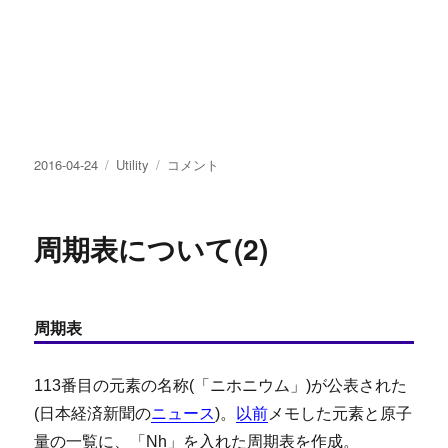
投
カ
周
2016-04-24
Utility
コメント
稿
テ
期
日:
ゴ
表
リ
に
周期表について(2)
ー
つ
い
て
に
周期表
113番目の元素の名称(「ニホニウム」)が公表された
(日本経済新聞の
ニュース
)。
以前
メモした元素と原子
量の一覧に、「Nh」を入れた周期表を作成。