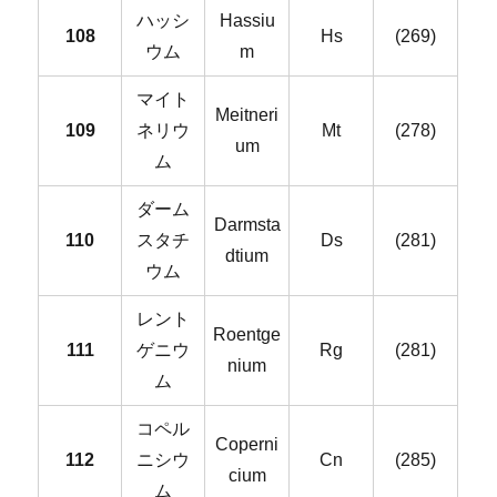
ハッシ
Hassiu
108
Hs
(269)
ウム
m
マイト
Meitneri
109
ネリウ
Mt
(278)
um
ム
ダーム
Darmsta
110
スタチ
Ds
(281)
dtium
ウム
レント
Roentge
111
ゲニウ
Rg
(281)
nium
ム
コペル
Coperni
112
ニシウ
Cn
(285)
cium
ム