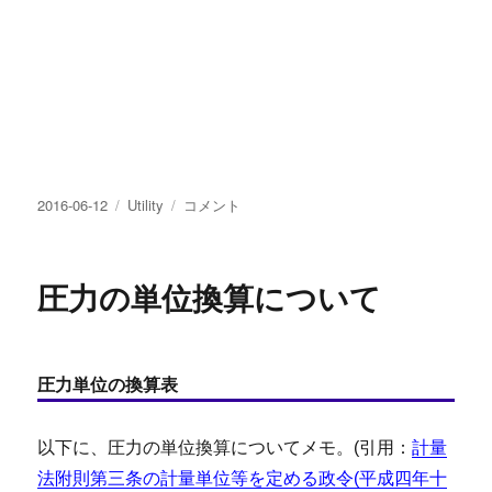
投
カ
周
2016-06-12
Utility
コメント
稿
テ
期
日:
ゴ
表
リ
に
圧力の単位換算について
ー
つ
い
て
(2)
圧力単位の換算表
に
以下に、圧力の単位換算についてメモ。(引用：
計量
法附則第三条の計量単位等を定める政令(平成四年十