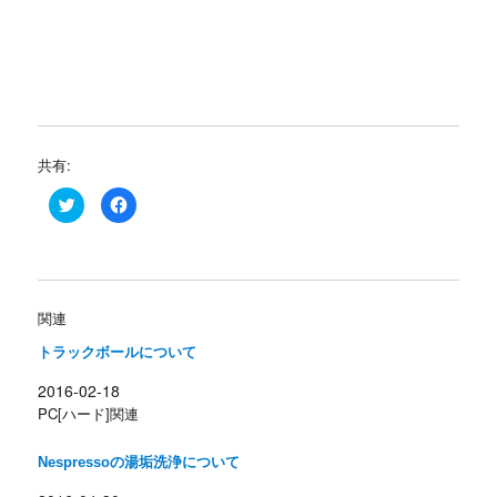
共有:
ク
F
リ
a
ッ
c
ク
e
し
b
て
o
T
o
w
k
i
で
関連
t
共
t
有
e
す
トラックボールについて
r
る
で
に
共
は
2016-02-18
有
ク
PC[ハード]関連
(
リ
新
ッ
し
ク
い
し
Nespressoの湯垢洗浄について
ウ
て
ィ
く
ン
だ