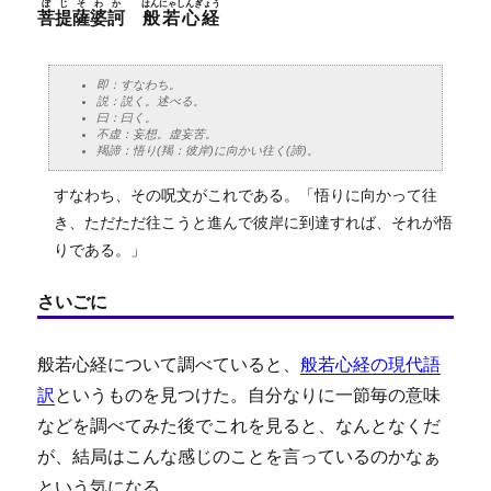
ぼじそわか
はんにゃしんぎょう
菩提薩婆訶
般若心経
即：すなわち。
説：説く。述べる。
曰：曰く。
不虚：妄想。虚妄苦。
羯諦：悟り(羯：彼岸)に向かい往く(諦)。
すなわち、その呪文がこれである。「悟りに向かって往
き、ただただ往こうと進んで彼岸に到達すれば、それが悟
りである。」
さいごに
般若心経について調べていると、
般若心経の現代語
訳
というものを見つけた。自分なりに一節毎の意味
などを調べてみた後でこれを見ると、なんとなくだ
が、結局はこんな感じのことを言っているのかなぁ
という気になる。