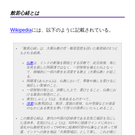
般若心経とは
Wikipedia
には、以下のように記載されている。
『般若心経』は、大乗仏教の空・般若思想を説いた般若経の1つと
もされる経典。
仏教
は、インドの釈迦を開祖とする宗教で、紀元前後、単に
生死を脱した阿羅漢ではなく、一切智智を備えた仏となっ
て、積極的に一切の衆生を済度する教え（大乗仏教）が起こ
る。
阿羅漢 (あらかん)は、仏教において、尊敬や施しを受けるに
相応しい聖者のこと。
一切智智の智とは、決断した上で、選びとること。仏教にお
ける最高の智恵のこと。
衆生(しゅじょう)は、生命あるものすべて。
済度
(仏教用語)は、救済，度脱の意味。仏や菩薩などが迷妄
のなかにある衆生を導いて悟りの境界にいたらしめること。
この般若心経は、唐代の中国の訳経僧である玄奘三蔵訳を元にし
た流布本。玄奘(げんじょう)は、629年に陸路でインドに向かい、
巡礼や仏教研究を行って645年に経典657部や仏像などを持って帰
還。インドへの旅を地誌『大唐西域記』として著し、これが後に