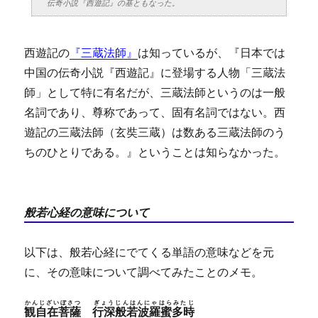
伝奇小説『西遊記』の基ともなった。
西遊記の
『三蔵法師』
は知っているが、『日本では
中国の伝奇小説『西遊記』に登場する人物「三蔵法
師」として特に有名だが、三蔵法師というのは一般
名詞であり、尊称であって、固有名詞ではない。西
遊記の三蔵法師（玄奘三蔵）は数ある三蔵法師のう
ちのひとりである。』ということは知らなかった。
般若心経の意味について
以下は、般若心経にでてくる単語の意味などを元
に、その意味について調べてみたことのメモ。
かんじざいぼさつ
ぎょうじんはんにゃはらみたじ
観自在菩薩
行深般若波羅蜜多時