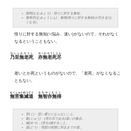
無明(むむみょう)：悟りに対する無知。
無明尽(むみょうじん)：無明(悟りに対する無知)が尽きる(な
くなる)。
悟りに対する無知(≒悩み、迷い)がないので、それがなく
なるということもない。
ないしむろうし
やくむろうしじん
乃至無老死
亦無老死尽
老いとか死というものがないので、「老死」がなくなるこ
ともない。
むくしゅうめつどう
むちやくむとく
無苦集滅道
無智亦無得
苦(く)：思い通りにならないこと。
集(じゅう)：(苦の元である)迷いの集合。
滅(めつ)：(苦を)滅すること。
道(どう)：理想の状態に到るまでの道。