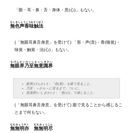
「眼・耳・鼻・舌・身体・意(心)」もない。
むしきしょうこうみそくほう
無色声香味触法
(「無眼耳鼻舌身意」を受けて) 「形・声(音)・香(嗅覚)・
味覚・触覚・法(心)」もない。
むげんかいないしむいしきかい
無眼界乃至無意識界
眼界(げんかい)：「色(形)」を眼で見ること。
乃至：～から～に至るまで。ついに。
意識界(いしきかい)：「意(心)」で感じること。
(「無眼耳鼻舌身意」を受けて) 眼で見ることから感じるこ
とまで何もない。
むむみょうやく
むむみょうじん
無無明亦
無無明尽