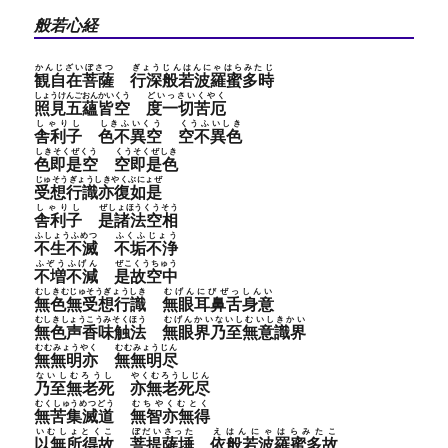
般若心経
かんじざいぼさつ
ぎょうじんはんにゃはらみたじ
観自在菩薩
行深般若波羅蜜多時
しょうけんごおんかいくう
どいっさいくやく
照見五蘊皆空
度一切苦厄
しゃりし
しきふいくう
くうふいしき
舎利子
色不異空
空不異色
しきそくぜくう
くうそくぜしき
色即是空
空即是色
じゅそうぎょうしきやくぶにょぜ
受想行識亦復如是
しゃりし
ぜしょほうくうそう
舎利子
是諸法空相
ふしょうふめつ
ふくふじょう
不生不滅
不垢不浄
ふぞうふげん
ぜこくうちゅう
不増不減
是故空中
むしきむじゅそうぎょうしき
むげんにびぜっしんい
無色無受想行識
無眼耳鼻舌身意
むしきしょうこうみそくほう
むげんかいないしむいしきかい
無色声香味触法
無眼界乃至無意識界
むむみょうやく
むむみょうじん
無無明亦
無無明尽
ないしむろうし
やくむろうしじん
乃至無老死
亦無老死尽
むくしゅうめつどう
むちやくむとく
無苦集滅道
無智亦無得
いむしょとくこ
ぼだいさった
えはんにゃはらみたこ
以無所得故
菩提薩埵
依般若波羅蜜多故