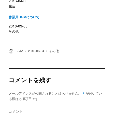
2016-04-30
ド
さ
ウ
い
生活
で
(
開
新
き
し
作業用BGMについて
ま
い
す
ウ
)
ィ
2016-03-05
ン
ド
その他
ウ
で
開
き
ま
す
投
投
カ
OJA
2016-06-04
その他
)
稿
稿
テ
者
日:
ゴ
リ
ー
コメントを残す
*
メールアドレスが公開されることはありません。
が付いてい
る欄は必須項目です
コメント