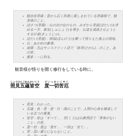
観自在菩薩；昔から広く民衆に親しまれている菩薩様で、観
音様のこと。
ぼさつ(菩薩)：仏の次の位のもの。みずから菩提(ぼだい)を求
める一方、衆生(しゅじょう)を導き、仏道を成就させようと
する行者(ぎょうじゃ)。
ぼだい(菩提)：煩悩(ぼんのう)を断って悟りえた無上の境地。
仏：あがめの象徴。
波羅：元はサンスクリット語で「彼岸(ひがん)」のこと。あ
の世。
蜜多：～に到る。
観音様が悟りを開く修行をしている時に。
しょうけんごおんかいくう
どいっさいくやく
照見五蘊皆空
度一切苦厄
照見：わかった。
五蘊：色・受・想・行・識のことで、人間の心身を構成して
いる五つの要素。
皆空：皆は「すべて」、空(くう)は仏教用語で「実体がない
こと」の意。
度一切：度は「渡す」、一切は「全て」。
苦：思い通りにならないこと。
厄：災いの意。