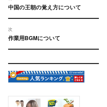
稿
中国の王朝の覚え方について
過
ナ
去
の
ビ
投
次
ゲ
稿:
作業用BGMについて
次
ー
の
投
シ
稿:
ョ
ン