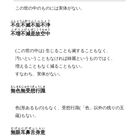
この世の中のものには実体がない。
ふしょうふめつ
ふくふじょう
不生不滅
不垢不浄
ふぞうふげん
ぜこくうちゅう
不増不減
是故空中
(この世の中は) 生じることも滅することもなく、
汚いということもなければ綺麗というものではく、
増えることもなく減ることもない。
すなわち、実体がない。
むしきむじゅそうぎょうしき
無色無受想行識
色(形あるもの)もなく、受想行識(「色」以外の残りの五
蘊)もない。
むげんにびぜっしんい
無眼耳鼻舌身意