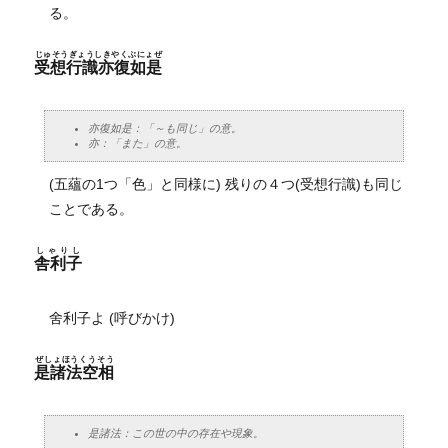
る。
じゅそうぎょうしきやくぶにょぜ
受想行識亦復如是
亦復如是：「～も同じ」の意。
亦：「また」の意。
(五蘊の1つ「色」と同様に) 残りの４つ(受想行識)も同じ
ことである。
しゃりし
舎利子
舍利子よ (呼びかけ)
ぜしょほうくうそう
是諸法空相
是諸法：この世の中の存在や現象。