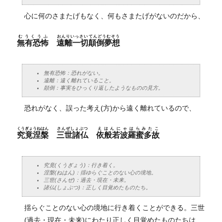
心に何のさまたげもなく、何もさまたげがないのだから、
むうくうふ
おんりいっさいてんどうむそう
無有恐怖
遠離一切顛倒夢想
無有恐怖：恐れがない。
遠離：遠く離れていること。
顛倒：事実をひっくり返したようなものの見方。
恐れがなく、誤った考え(方)から遠く離れているので、
くうぎょうねはん
さんぜしょぶつ
えはんにゃはらみたこ
究竟涅槃
三世諸仏
依般若波羅蜜多故
究竟(くうぎょう)：行き着く。
涅槃(ねはん)：揺ゆらぐことのない心の境地。
三世(さんぜ)：過去・現在・未来。
諸仏(しょぶつ)：正しく目覚めたものたち。
揺らぐことのない心の境地に行き着くことができる。三世
(過去・現在・未来)にわたり正しく目覚めたものたちは、