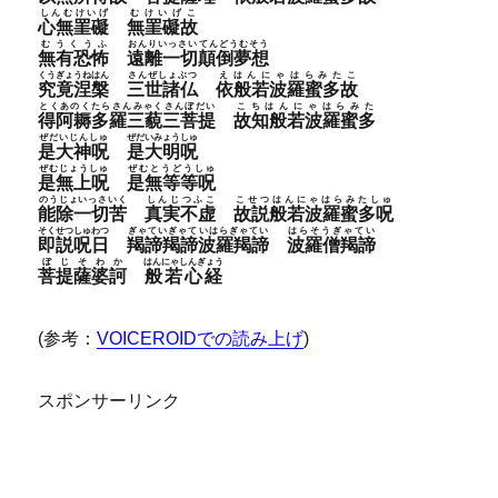
しんむけいげ
むけいげこ
心無罣礙
無罣礙故
むうくうふ
おんりいっさいてんどうむそう
無有恐怖
遠離一切顛倒夢想
くうぎょうねはん
さんぜしょぶつ
えはんにゃはらみたこ
究竟涅槃
三世諸仏
依般若波羅蜜多故
とくあのくたらさんみゃくさんぼだい
こちはんにゃはらみた
得阿耨多羅三藐三菩提
故知般若波羅蜜多
ぜだいじんしゅ
ぜだいみょうしゅ
是大神呪
是大明呪
ぜむじょうしゅ
ぜむとうどうしゅ
是無上呪
是無等等呪
のうじょいっさいく
しんじつふこ
こせつはんにゃはらみたしゅ
能除一切苦
真実不虚
故説般若波羅蜜多呪
そくせつしゅわつ
ぎゃていぎゃていはらぎゃてい
はらそうぎゃてい
即説呪日
羯諦羯諦波羅羯諦
波羅僧羯諦
ぼじそわか
はんにゃしんぎょう
菩提薩婆訶
般若心経
(参考：
VOICEROIDでの読み上げ
)
スポンサーリンク