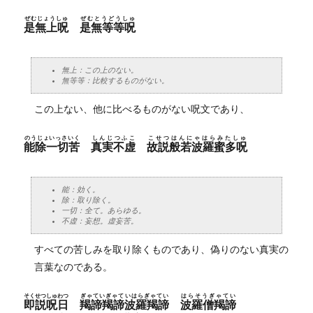
ぜむじょうしゅ
ぜむとうどうしゅ
是無上呪
是無等等呪
無上：この上のない。
無等等：比較するものがない。
この上ない、他に比べるものがない呪文であり、
のうじょいっさいく
しんじつふこ
こせつはんにゃはらみたしゅ
能除一切苦
真実不虚
故説般若波羅蜜多呪
能：効く。
除：取り除く。
一切：全て。あらゆる。
不虚：妄想。虚妄苦。
すべての苦しみを取り除くものであり、偽りのない真実の
言葉なのである。
そくせつしゅわつ
ぎゃていぎゃていはらぎゃてい
はらそうぎゃてい
即説呪日
羯諦羯諦波羅羯諦
波羅僧羯諦