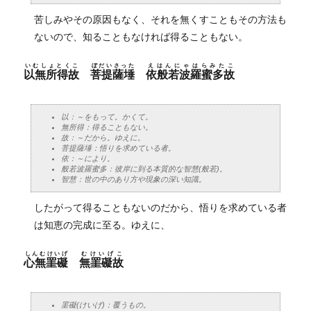
苦しみやその原因もなく、それを無くすこともその方法も
ないので、知ることもなければ得ることもない。
いむしょとくこ
ぼだいさった
えはんにゃはらみたこ
以無所得故
菩提薩埵
依般若波羅蜜多故
以：～をもって。かくて。
無所得：得ることもない。
故：～だから。ゆえに。
菩提薩埵：悟りを求めている者。
依：～により。
般若波羅蜜多：彼岸に到る本質的な智慧(般若)。
智慧：世の中のあり方や現象の深い知識。
したがって得ることもないのだから、悟りを求めている者
は知恵の完成に至る。ゆえに、
しんむけいげ
むけいげこ
心無罣礙
無罣礙故
罣礙(けいげ)：覆うもの。