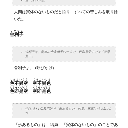
人間は実体のないものだと悟り、すべての苦しみを取り除
いた。
しゃりし
舎利子
舍利子は、釈迦の十大弟子の一人で、釈迦弟子中では「智慧
第一」
舍利子よ。 (呼びかけ)
しきふいくう
くうふいしき
色不異空
空不異色
しきそくぜくう
くうそくぜしき
色即是空
空即是色
色(しき)：仏教用語で「形あるもの」の意。五蘊(ごうん)の１
つ。
「形あるもの」は、結局、「実体のないもの」のことであ