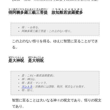
とくあのくたらさんみゃくさんぼだい
こちはんにゃはらみた
得阿耨多羅三藐三菩提
故知般若波羅蜜多
得：～を得る。
阿耨多羅三藐三菩提：この上のない悟り。
この上のない悟りを得る。ゆえに智慧に至ることができ
る。
ぜだいじんしゅ
ぜだいみょうしゅ
是大神呪
是大明呪
是：これ(＝般若波羅蜜多)。
神：神(仏)。
呪；真言・マントラ。
マントラ
：宗教的には讃歌、祭詞、呪文などを指す。
明：悟り。
智慧に至ることは大いなる神々の呪文であり、悟りの呪文
であり、